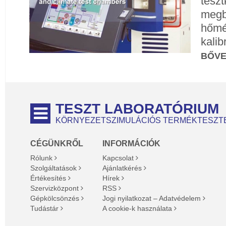
teszt
megb
hőmé
kalib
BŐV
TESZT LABORATÓRIUM
KÖRNYEZETSZIMULÁCIÓS TERMÉKTESZT
CÉGÜNKRŐL
INFORMÁCIÓK
Rólunk
Kapcsolat
Szolgáltatások
Ajánlatkérés
Értékesítés
Hírek
Szervizközpont
RSS
Gépkölcsönzés
Jogi nyilatkozat – Adatvédelem
Tudástár
A cookie-k használata