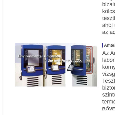
biza
kölc
teszt
ahol 
az a
Amtes
Az A
labo
körn
vizsg
Teszt
bizt
szin
term
BŐV