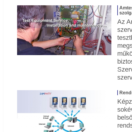
Amtes
szolg
Az A
szerv
tesz
megsz
műkö
bizto
Szerv
szer
Rends
Képz
soké
belső
rends