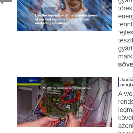
gyárt
törek
ener
fennt
fejle
tesz
gyárt
mark
BŐV
Javít
megbí
A we
rend
legm
köve
azon