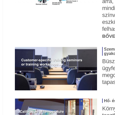
arra,
mind
szín
eszk
felha
BŐV
Szemi
gyako
Büsz
ügyfe
mego
tapas
Hő- é
Körn