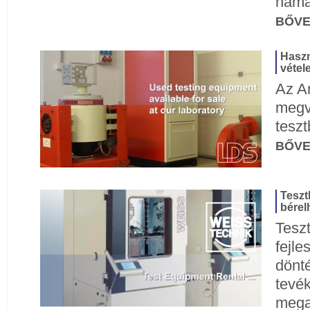
hama
BŐV
Haszn
vétel
Az A
megv
teszt
BŐV
Teszt
bérel
Teszt
fejle
dönté
tevé
mega