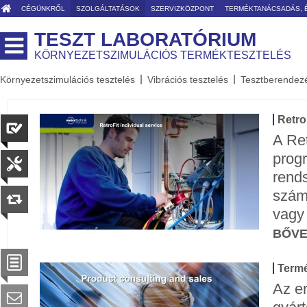
CÉGÜNKRŐL
SZOLGÁLTATÁSOK
SZERVIZKÖZPONT
TERMÉKTANÁCSADÁS, 
TESZT LABORATÓRIUM
KÖRNYEZETSZIMULÁCIÓS TERMÉKTESZTELÉS
Környezetszimulációs tesztelés
Vibrációs tesztelés
Tesztberendez
Retro
A Ret
prog
rends
szám
vagy
BŐV
Termé
Az e