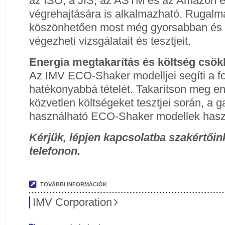
az ISO, a JIS, az ASTM és az Amazon elő
végrehajtására is alkalmazható. Rugalm
köszönhetően most még gyorsabban és
végezheti vizsgálatait és tesztjeit.
Energia megtakarítás és költség csö
Az IMV ECO-Shaker modelljei segíti a f
hatékonyabbá tételét. Takarítson meg ene
közvetlen költségeket tesztjei során, a
használható ECO-Shaker modellek hasz
Kérjük, lépjen kapcsolatba szakértőin
telefonon.
TOVÁBBI INFORMÁCIÓK
IMV Corporation