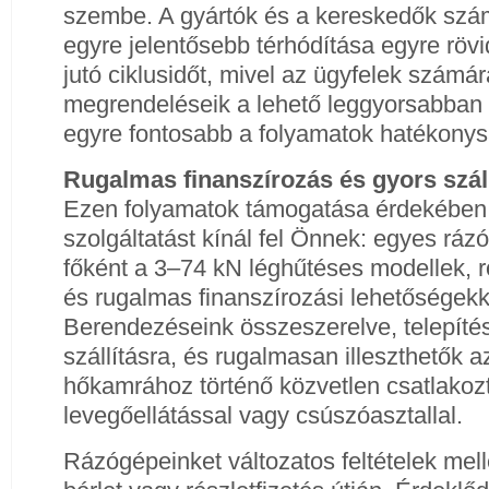
szembe. A gyártók és a kereskedők szá
egyre jelentősebb térhódítása egyre röv
jutó ciklusidőt, mivel az ügyfelek számár
megrendeléseik a lehető leggyorsabban t
egyre fontosabb a folyamatok hatékonys
Rugalmas finanszírozás és gyors száll
Ezen folyamatok támogatása érdekében 
szolgáltatást kínál fel Önnek: egyes ráz
főként a 3–74 kN léghűtéses modellek, rö
és rugalmas finanszírozási lehetőségekke
Berendezéseink összeszerelve, telepíté
szállításra, és rugalmasan illeszthetők 
hőkamrához történő közvetlen csatlakozt
levegőellátással vagy csúszóasztallal.
Rázógépeinket változatos feltételek mell