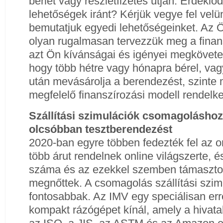
bérlet vagy részletfizetés útján. Érdeklőd
lehetőségek iránt? Kérjük vegye fel velü
bemutatjuk egyedi lehetőségeinket. Az 
olyan rugalmasan tervezzük meg a fina
azt Ön kívánságai és igényei megköveteli
hogy több hétre vagy hónapra bérel, vag
után mevásárolja a berendezést, szinte
megfelelő finanszírozási modell rendelke
Szállítási szimulációk csomagoláshoz
olcsóbban tesztberendezést
2020-ban egyre többen fedezték fel az on
több árut rendelnek online világszerte, és
száma és az ezekkel szemben támasztot
megnőttek. A csomagolás szállítási szimu
fontosabbak. Az IMV egy speciálisan erre 
kompakt rázógépet kínál, amely a hivata