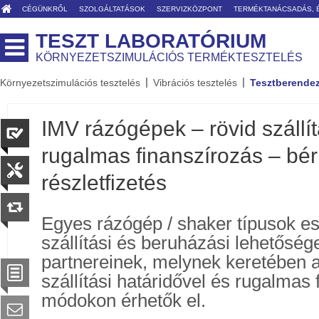
CÉGÜNKRŐL
SZOLGÁLTATÁSOK
SZERVIZKÖZPONT
TERMÉKTANÁCSADÁS, 
TESZT LABORATÓRIUM
KÖRNYEZETSZIMULÁCIÓS TERMÉKTESZTELÉS
Környezetszimulációs tesztelés
Vibrációs tesztelés
Tesztberende
IMV rázógépek – rövid szállít
rugalmas finanszírozás – bér
részletfizetés
Egyes rázógép / shaker típusok e
szállítási és beruházási lehetőséget
partnereinek, melynek keretében a
szállítási határidővel és rugalmas 
módokon érhetők el.