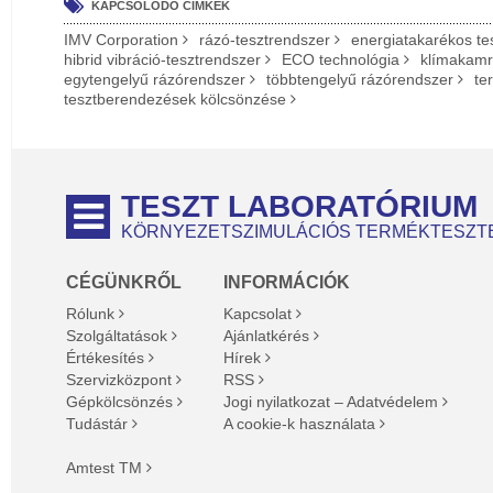
KAPCSOLÓDÓ CÍMKÉK
IMV Corporation
rázó-tesztrendszer
energiatakarékos te
hibrid vibráció-tesztrendszer
ECO technológia
klímakamr
egytengelyű rázórendszer
többtengelyű rázórendszer
te
tesztberendezések kölcsönzése
TESZT LABORATÓRIUM
KÖRNYEZETSZIMULÁCIÓS TERMÉKTESZT
CÉGÜNKRŐL
INFORMÁCIÓK
Rólunk
Kapcsolat
Szolgáltatások
Ajánlatkérés
Értékesítés
Hírek
Szervizközpont
RSS
Gépkölcsönzés
Jogi nyilatkozat – Adatvédelem
Tudástár
A cookie-k használata
Amtest TM